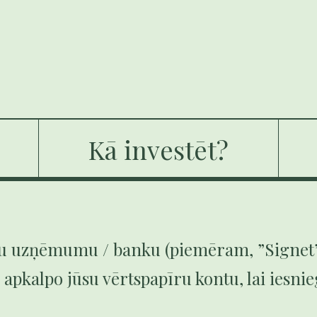
Kā investēt?
eru uzņēmumu / banku (piemēram, ”Signet”
 apkalpo jūsu vērtspapīru kontu, lai iesn