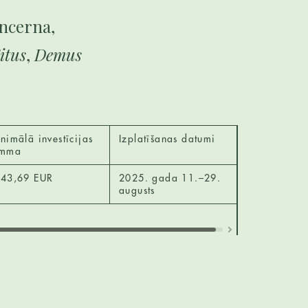
ncerna,
itus
,
Demus
nimālā investīcijas
Izplatīšanas datumi
umma
43,69 EUR
2025. gada 11.–29.
augusts