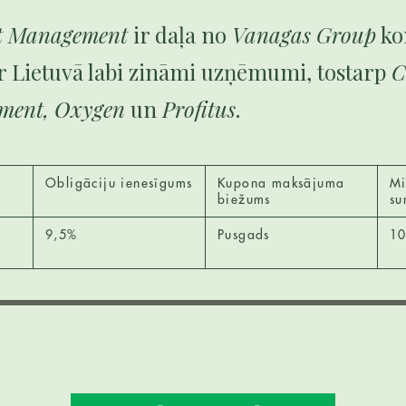
t Management
ir daļa no
Vanagas Group
ko
 Lietuvā labi zināmi uzņēmumi, tostarp
C
ment, Oxygen
un
Profitus
.
Obligāciju ienesīgums
Kupona maksājuma
Mi
biežums
s
9,5%
Pusgads
10