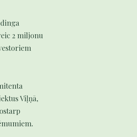
oldinga
eic 2 miljonu
nvestoriem
emitenta
ektus Viļņā,
ostarp
ņēmumiem.