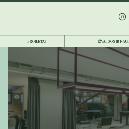
LT
PROJEKTAI
ĮŽVALGOS IR NAU