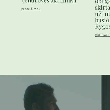
bendrovės akcininku
obliga
skirta
PRANEŠIMAS
užim
būsto
Rygos
OBLIGACI