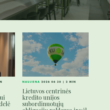
NAUJIENA
2026 06 30 | 2 MIN
IN
Lietuvos centrinės
kredito unijos
ui
subordinuotųjų
delė
obligacijų paklausa ir vėl