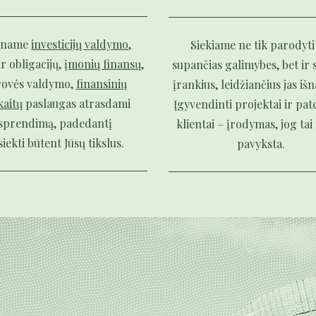
iname
investicijų valdymo
,
Siekiame ne tik parodyti
ir obligacijų,
įmonių finansų
,
supančias galimybes, bet ir s
rovės valdymo,
finansinių
įrankius, leidžiančius jas iš
kaitų
paslaugas atrasdami
Įgyvendinti projektai ir pat
sprendimą, padedantį
klientai – įrodymas, jog ta
iekti būtent Jūsų tikslus.
pavyksta.