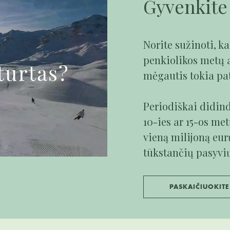
Gyvenkite 
Norite sužinoti, k
penkiolikos metų 
mėgautis tokia pat
Periodiškai didind
10-ies ar 15-os met
vieną milijoną eur
tūkstančių pasyvi
PASKAIČIUOKITE