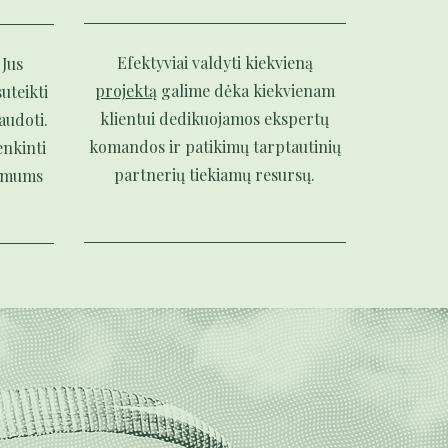
Efektyviai valdyti kiekvieną
 Jus
projektą
galime dėka kiekvienam
uteikti
klientui dedikuojamos ekspertų
naudoti.
komandos ir patikimų tarptautinių
enkinti
partnerių tiekiamų resursų.
i mums