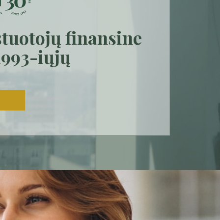
tuotojų finansine
1993-iųjų
U