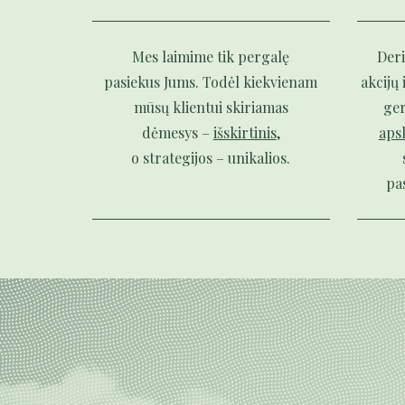
Mes laimime tik pergalę
Der
pasiekus Jums. Todėl kiekvienam
akcijų 
mūsų klientui skiriamas
ge
dėmesys –
išskirtinis
,
aps
o strategijos – unikalios.
pas