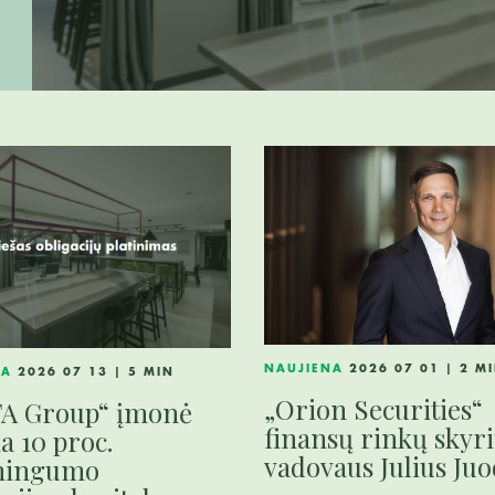
NAUJIENA
2026 07 01 | 2 M
NA
2026 07 13 | 5 MIN
„Orion Securities“
TA Group“ įmonė
finansų rinkų skyri
na 10 proc.
vadovaus Julius Juo
mingumo