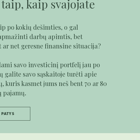
taip, kaip svajojate
aip po kokių dešimties, o gal
apmažinti darbų apimtis, bet
 ar net geresne finansine situacija?
ami savo investicinį portfelį jau po
ų galite savo sąskaitoje turėti apie
ų, kuris kasmet jums neš bent 70 ar 80
ų pajamų.
 PATYS