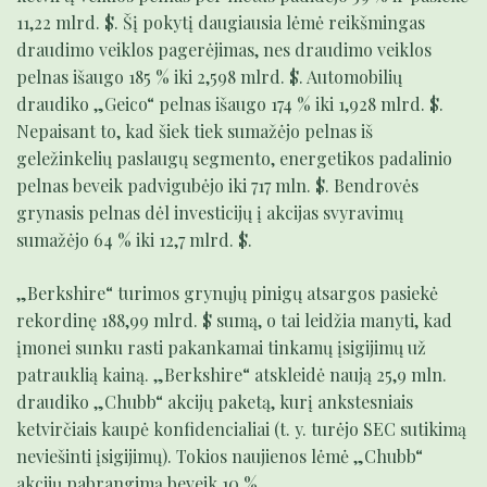
11,22 mlrd. $. Šį pokytį daugiausia lėmė reikšmingas
draudimo veiklos pagerėjimas, nes draudimo veiklos
pelnas išaugo 185 % iki 2,598 mlrd. $. Automobilių
draudiko „Geico“ pelnas išaugo 174 % iki 1,928 mlrd. $.
Nepaisant to, kad šiek tiek sumažėjo pelnas iš
geležinkelių paslaugų segmento, energetikos padalinio
pelnas beveik padvigubėjo iki 717 mln. $. Bendrovės
grynasis pelnas dėl investicijų į akcijas svyravimų
sumažėjo 64 % iki 12,7 mlrd. $.
„Berkshire“ turimos grynųjų pinigų atsargos pasiekė
rekordinę 188,99 mlrd. $ sumą, o tai leidžia manyti, kad
įmonei sunku rasti pakankamai tinkamų įsigijimų už
patrauklią kainą. „Berkshire“ atskleidė naują 25,9 mln.
draudiko „Chubb“ akcijų paketą, kurį ankstesniais
ketvirčiais kaupė konfidencialiai (t. y. turėjo SEC sutikimą
neviešinti įsigijimų). Tokios naujienos lėmė „Chubb“
akcijų pabrangimą beveik 10 %.