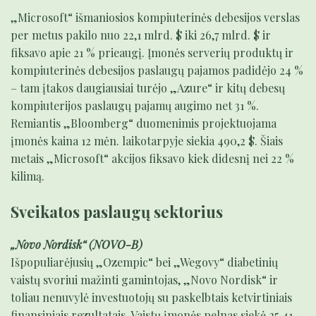
„Microsoft“ išmaniosios kompiuterinės debesijos verslas
per metus pakilo nuo 22,1 mlrd. $ iki 26,7 mlrd. $ ir
fiksavo apie 21 % prieaugį. Įmonės serverių produktų ir
kompiuterinės debesijos paslaugų pajamos padidėjo 24 %
– tam įtakos daugiausiai turėjo „Azure“ ir kitų debesų
kompiuterijos paslaugų pajamų augimo net 31 %.
Remiantis „Bloomberg“ duomenimis projektuojama
įmonės kaina 12 mėn. laikotarpyje siekia 490,2 $. Šiais
metais „Microsoft“ akcijos fiksavo kiek didesnį nei 22 %
kilimą.
Sveikatos paslaugų sektorius
„Novo Nordisk“ (NOVO-B)
Išpopuliarėjusių „Ozempic“ bei „Wegovy“ diabetinių
vaistų svoriui mažinti gamintojas, „Novo Nordisk“ ir
toliau nenuvylė investuotojų su paskelbtais ketvirtiniais
finansiniais rezultatais. Vaistų įmonės pelnas siekė 25,41