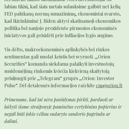
labiau tikisi, kad šiais metais sulauksime galbūt net kelių
FED palūkanų normų sumažinimų, ekonomistai svarsto,
kad ikirinkiminė J. Biden aktyvi skatinamoji ekonomikos
politika bei naujojo prezidento pirmosios ekonominės
iniciatyvos gali prisidėti prie infliacijos lygio augimo.
Vis dėlto, makroekonominės aplinkybės bei rinkos
sentimentas gali nuolat keistis bei svyruoti. „Orion
Securities“ komanda siekdama palaikyti investuotojų
susidomėjimą rinkomis kviečia kiekvieną skaitytoją
prisijungti prie „Telegram“ grupės „Orion: Investor
Pulse“. Dėl detalesnės informacijos rašykite
cm@orion.lt
Primename, kad tai nėra pasiūlymas pirkti, parduoti ar
laikyti šiame straipsnyje paminėtus vertybinius popierius ir
negali būti jokio vėliau sudaryto sandorio pagrindu ar
dalimi.