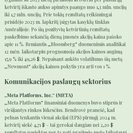
ketvirtį iškasto aukso apimtys paaugo nuo 1,3 mln. uncijų
iki 1,7 mln. uncijų. Prie tokių rezultatų reikšmingai
prisidėjo 2023 m. lapkritį įsigytas kasyklų tinklas
Australijoje. Po šių pozityvių ketvirtinių rezultatų
paskelbimo sekančią dieną įmonės akcijų kaina pašoko
apie 11 %. Remiantis „Bloomberg“ duomenimis analitikai
12 mėn. laikotarpiu prognozuoja akcijos kainos augimą
17,9 % iki 49,26 $. Nepaisant aukšto volatilumo šių metų
„Newmont“ akcijų kainos pokytis yra arti vos 1 %.
Komunikacijos paslaugų sektorius
„Meta Platforms, Inc.“ (META)
„Meta Platforms“ finansiniai duomenys buvo stiprūs ir
viršijantys rinkos lūkesčius. Bendrovė pranešė, kad
pelnas tenkantis vienai akcijai (EPS) pirmąjį 2024 m.
ketvirtį siekė 4,71 $ – tai gerokai daugiau nei 2,20 $
rezultatas pasiektas per tą patį praėjusių metų laikotarpį