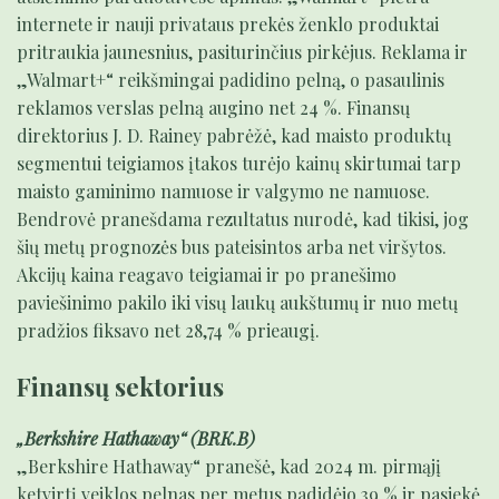
internete ir nauji privataus prekės ženklo produktai
pritraukia jaunesnius, pasiturinčius pirkėjus. Reklama ir
„Walmart+“ reikšmingai padidino pelną, o pasaulinis
reklamos verslas pelną augino net 24 %. Finansų
direktorius J. D. Rainey pabrėžė, kad maisto produktų
segmentui teigiamos įtakos turėjo kainų skirtumai tarp
maisto gaminimo namuose ir valgymo ne namuose.
Bendrovė pranešdama rezultatus nurodė, kad tikisi, jog
šių metų prognozės bus pateisintos arba net viršytos.
Akcijų kaina reagavo teigiamai ir po pranešimo
paviešinimo pakilo iki visų laukų aukštumų ir nuo metų
pradžios fiksavo net 28,74 % prieaugį.
Finansų sektorius
„Berkshire Hathaway“ (BRK.B)
„Berkshire Hathaway“ pranešė, kad 2024 m. pirmąjį
ketvirtį veiklos pelnas per metus padidėjo 39 % ir pasiekė