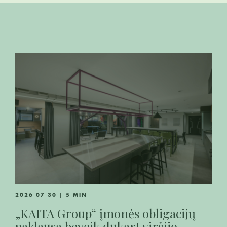
2026 07 30 | 5 MIN
„KAITA Group“ įmonės obligacijų
paklausa beveik dukart viršijo