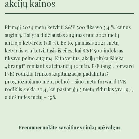
akcijų kainos
Pirmąjį 2024 metų ketvirtį S&P 500 fiksavo 5,4 % kainos
augimą. Tai yra didžiausias augimas nuo 2022 metų
antrojo ketvirčio (5,8 %). Be to, pirmasis 2024 metų
ketvirtis yra ketvirtasis iš eilės, kai S&P 500 indeksas
fiksavo pelno augimą. Kita vertus, akcijų rinka išlieka
„brangi“ remiantis ateinančių 12 mėn. P/E (angl. forward
P/E) rodikliu (rinkos kapitalizacija padalinta iš
prognozuojamo metų pelno) – šiuo metu forward P/E
rodiklis siekia 20,4, kai pastarųjų 5 metų vidurkis yra 19,1,
o dešimties metų – 17,8.
Prenumeruokite savaitines rinkų apžvalgas