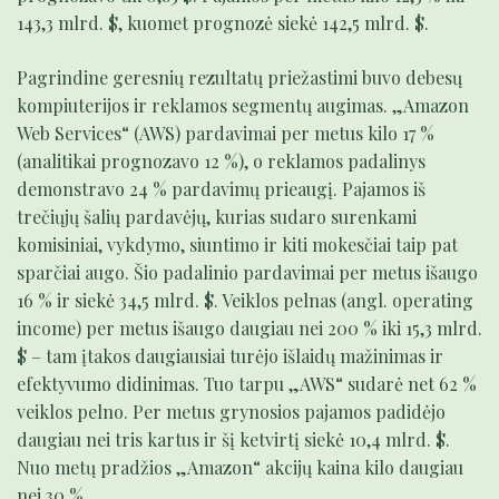
143,3 mlrd. $, kuomet prognozė siekė 142,5 mlrd. $.
Pagrindine geresnių rezultatų priežastimi buvo debesų
kompiuterijos ir reklamos segmentų augimas. „Amazon
Web Services“ (AWS) pardavimai per metus kilo 17 %
(analitikai prognozavo 12 %), o reklamos padalinys
demonstravo 24 % pardavimų prieaugį. Pajamos iš
trečiųjų šalių pardavėjų, kurias sudaro surenkami
komisiniai, vykdymo, siuntimo ir kiti mokesčiai taip pat
sparčiai augo. Šio padalinio pardavimai per metus išaugo
16 % ir siekė 34,5 mlrd. $. Veiklos pelnas (angl. operating
income) per metus išaugo daugiau nei 200 % iki 15,3 mlrd.
$ – tam įtakos daugiausiai turėjo išlaidų mažinimas ir
efektyvumo didinimas. Tuo tarpu „AWS“ sudarė net 62 %
veiklos pelno. Per metus grynosios pajamos padidėjo
daugiau nei tris kartus ir šį ketvirtį siekė 10,4 mlrd. $.
Nuo metų pradžios „Amazon“ akcijų kaina kilo daugiau
nei 30 %.