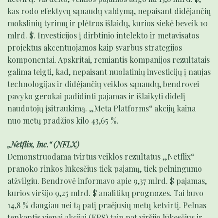
kas rodo efektyvų sąnaudų valdymą, nepaisant didėjančių
mokslinių tyrimų ir plėtros išlaidų, kurios siekė beveik 10
mlrd. $. Investicijos į dirbtinio intelekto ir metavisatos
projektus akcentuojamos kaip svarbūs strategijos
komponentai. Apskritai, remiantis kompanijos rezultatais
galima teigti, kad, nepaisant nuolatinių investicijų į naujas
technologijas ir didėjančių veiklos sąnaudų, bendrovei
pavyko gerokai padidinti pajamas ir išlaikyti didelį
naudotojų įsitraukimą. „Meta Platforms“ akcijų kaina
nuo metų pradžios kilo 43,65 %.
„Netflix, Inc.“ (NFLX)
Demonstruodama tvirtus veiklos rezultatus „Netflix“
pranoko rinkos lūkesčius tiek pajamų, tiek pelningumo
atžvilgiu. Bendrovė informavo apie 9,37 mlrd. $ pajamas,
kurios viršijo 9,25 mlrd. $ analitikų prognozes. Tai buvo
14,8 % daugiau nei tą patį praėjusių metų ketvirtį. Pelnas
tenkantis vienai akcijai (EPS) taip pat viršijo lūkesčius ir