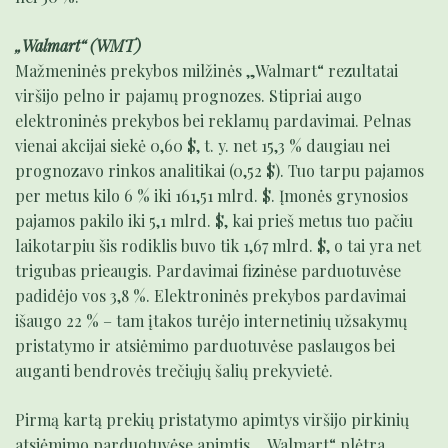
„Walmart“ (WMT)
Mažmeninės prekybos milžinės „Walmart“ rezultatai
viršijo pelno ir pajamų prognozes. Stipriai augo
elektroninės prekybos bei reklamų pardavimai. Pelnas
vienai akcijai siekė 0,60 $, t. y. net 15,3 % daugiau nei
prognozavo rinkos analitikai (0,52 $). Tuo tarpu pajamos
per metus kilo 6 % iki 161,51 mlrd. $. Įmonės grynosios
pajamos pakilo iki 5,1 mlrd. $, kai prieš metus tuo pačiu
laikotarpiu šis rodiklis buvo tik 1,67 mlrd. $, o tai yra net
trigubas prieaugis. Pardavimai fizinėse parduotuvėse
padidėjo vos 3,8 %. Elektroninės prekybos pardavimai
išaugo 22 % – tam įtakos turėjo internetinių užsakymų
pristatymo ir atsiėmimo parduotuvėse paslaugos bei
auganti bendrovės trečiųjų šalių prekyvietė.
Pirmą kartą prekių pristatymo apimtys viršijo pirkinių
atsiėmimo parduotuvėse apimtis. „Walmart“ plėtra