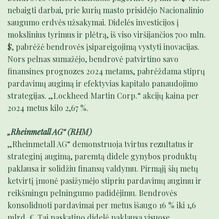
nebaigti darbai, prie kurių masto prisidėjo Nacionalinio
saugumo erdvės užsakymai. Didelės investicijos į
mokslinius tyrimus ir plėtrą, iš viso viršijančios 700 mln.
$, pabrėžė bendrovės įsipareigojimą vystyti inovacijas.
Nors pelnas sumažėjo, bendrovė patvirtino savo
finansines prognozes 2024 metams, pabrėždama stiprų
pardavimų augimą ir efektyvias kapitalo panaudojimo
strategijas. „Lockheed Martin Corp.“ akcijų kaina per
2024 metus kilo 2,67 %.
„Rheinmetall AG“ (RHM)
„Rheinmetall AG“ demonstruoja tvirtus rezultatus ir
strateginį augimą, paremtą didele gynybos produktų
paklausa ir solidžiu finansų valdymu. Pirmąjį šių metų
ketvirtį įmonė pasižymėjo stipriu pardavimų augimu ir
reikšmingu pelningumo padidėjimu. Bendrovės
konsoliduoti pardavimai per metus išaugo 16 % iki 1,6
mlrd. €. Tai paskatino didelė paklausa visuose