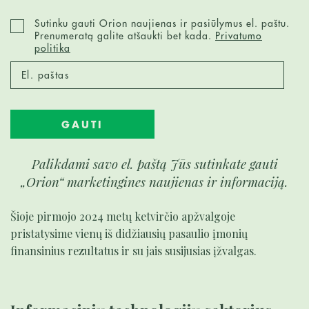
Sutinku gauti Orion naujienas ir pasiūlymus el. paštu.
Prenumeratą galite atšaukti bet kada.
Privatumo
politika
GAUTI
Palikdami savo el. paštą Jūs sutinkate gauti
„Orion“ marketingines naujienas ir informaciją.
Šioje pirmojo 2024 metų ketvirčio apžvalgoje
pristatysime vienų iš didžiausių pasaulio įmonių
finansinius rezultatus ir su jais susijusias įžvalgas.