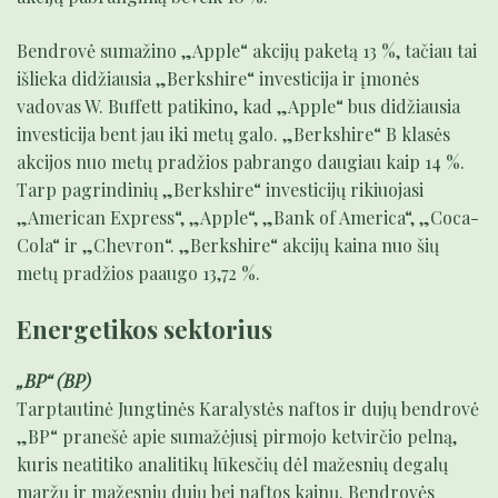
Bendrovė sumažino „Apple“ akcijų paketą 13 %, tačiau tai
išlieka didžiausia „Berkshire“ investicija ir įmonės
vadovas W. Buffett patikino, kad „Apple“ bus didžiausia
investicija bent jau iki metų galo. „Berkshire“ B klasės
akcijos nuo metų pradžios pabrango daugiau kaip 14 %.
Tarp pagrindinių „Berkshire“ investicijų rikiuojasi
„American Express“, „Apple“, „Bank of America“, „Coca-
Cola“ ir „Chevron“. „Berkshire“ akcijų kaina nuo šių
metų pradžios paaugo 13,72 %.
Energetikos sektorius
„BP“ (BP)
Tarptautinė Jungtinės Karalystės naftos ir dujų bendrovė
„BP“ pranešė apie sumažėjusį pirmojo ketvirčio pelną,
kuris neatitiko analitikų lūkesčių dėl mažesnių degalų
maržų ir mažesnių dujų bei naftos kainų. Bendrovės