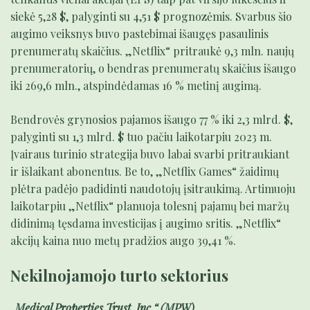
siekė 5,28 $, palyginti su 4,51 $ prognozėmis. Svarbus šio
augimo veiksnys buvo pastebimai išaugęs pasaulinis
prenumeratų skaičius. „Netflix“ pritraukė 9,3 mln. naujų
prenumeratorių, o bendras prenumeratų skaičius išaugo
iki 269,6 mln., atspindėdamas 16 % metinį augimą.
Bendrovės grynosios pajamos išaugo 77 % iki 2,3 mlrd. $,
palyginti su 1,3 mlrd. $ tuo pačiu laikotarpiu 2023 m.
Įvairaus turinio strategija buvo labai svarbi pritraukiant
ir išlaikant abonentus. Be to, „Netflix Games“ žaidimų
plėtra padėjo padidinti naudotojų įsitraukimą. Artimuoju
laikotarpiu „Netflix“ planuoja tolesnį pajamų bei maržų
didinimą tęsdama investicijas į augimo sritis. „Netflix“
akcijų kaina nuo metų pradžios augo 39,41 %.
Nekilnojamojo turto sektorius
„Medical Properties Trust, Inc.“ (MPW)