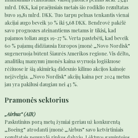
mlrd. DKK, kai praėjusiais metais šio rodiklio rezultatas
buvo 19,81 mlrd. DKK. Tuo tarpu pelnas tenkantis vienai
akcijai augo beveik 30 % iki 5,68 DKK. Bendrovė pakėlė
savo prognozes ateinantiems metams ir tikisi, kad
pajamos toliau augs 19-27 %. Verta pastebėti, kad beveik
60 % pajamų didžiausia Europos įmonė „Novo Nordisk“
sugeneruoja būtent Šiaurės Amerikos regione. Vis dėlto,
analitikų manymu įmonės kaina svyruoja logiškuose
rėžiuose ir šią akimirką didesnio kilimo akcijos kainoje
neįžvelgia. „Novo Nordisk“ akcijų kaina per 2024 metus
jau yra pakilusi daugiau nei 43 %.
Pramonės sektorius
„Airbus“ (AIR)
Paskutinius porą metų žymiai geriau už konkurentą
„Boeing“ atrodanti įmonė „Airbus“ savo ketvirtiniais
rezultatais nenuvylė rinkos dalyvių. Lėktuvų gamintojos