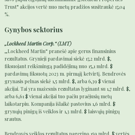
Trust“ akcijos vertė nuo metų pradžios susitraukė 17,04
%.
Gynybos sektorius
„Lockheed Martin Corp.“ (LMT)
„Lockheed Martin“ pranešė apie gerus finansinius
rezultatus. Grynieji pardavimai siekė 17,2 mlrd. $,
fiksuojant reikšmingą padidėjimą nuo 15,1 mlrd. $
pardavimų fiksuotų 2023 m. pirmąjį ketvirtį. Bendrovės
grynasis pelnas siekė 1,5 mlrd. $, arba 6,39 $ vienai
akcijai. Tai yra mažesnis rezultatas lyginant su 1,7 mlrd. $,
arba 6,61 $ vienai akcijai tuo pačiu praėjusių metų
laikotarpiu. Kompanija išlaikė pastovius 1,6 mlrd. $
grynųjų pinigų iš veiklos ir 1,3 mlrd. $ laisvųjų pinigų
srautus.
Bendrovės veiklos rezultatus pagerino 159 mlrd. $ vertės