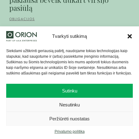
pasiūlą
OBLIGACIJOS
Tvarkyti sutikimą
Siekdami užtikrinti geriausią patirtį, naudojame tokias technologijas kaip
slapukai, kad saugotume ir (arba) pasiektume įrenginio informaciją.
Sutikimas su šiomis technologijomis leis mums apdoroti tokius duomenis
kaip naršymo elgsena ar unikalūs ID šioje svetainėje. Nesutikimas arba
sutikimo atšaukimas gali neigiamai paveikti tam tikras funkcijas ir funkcijas.
Sutinku
Nesutinku
Peržiūrėti nuostatas
2026 07 30 | 2 MIN
Privatumo politika
„Orion Securities“ vadovas Paulius