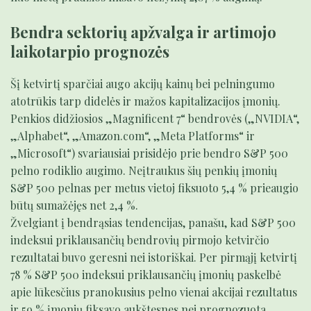
Bendra sektorių apžvalga ir artimojo
laikotarpio prognozės
Šį ketvirtį sparčiai augo akcijų kainų bei pelningumo
atotrūkis tarp didelės ir mažos kapitalizacijos įmonių.
Penkios didžiosios „Magnificent 7“ bendrovės („NVIDIA“,
„Alphabet“, „Amazon.com“, „Meta Platforms“ ir
„Microsoft“) svariausiai prisidėjo prie bendro S&P 500
pelno rodiklio augimo. Neįtraukus šių penkių įmonių
S&P 500 pelnas per metus vietoj fiksuoto 5,4 % prieaugio
būtų sumažėjęs net 2,4 %.
Žvelgiant į bendrąsias tendencijas, panašu, kad S&P 500
indeksui priklausančių bendrovių pirmojo ketvirčio
rezultatai buvo geresni nei istoriškai. Per pirmąjį ketvirtį
78 % S&P 500 indeksui priklausančių įmonių paskelbė
apie lūkesčius pranokusius pelno vienai akcijai rezultatus
ir 59 % įmonių fiksavo aukštesnes nei prognozuota