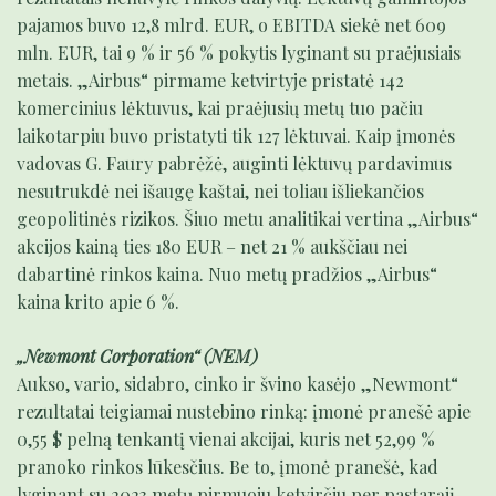
pajamos buvo 12,8 mlrd. EUR, o EBITDA siekė net 609
mln. EUR, tai 9 % ir 56 % pokytis lyginant su praėjusiais
metais. „Airbus“ pirmame ketvirtyje pristatė 142
komercinius lėktuvus, kai praėjusių metų tuo pačiu
laikotarpiu buvo pristatyti tik 127 lėktuvai. Kaip įmonės
vadovas G. Faury pabrėžė, auginti lėktuvų pardavimus
nesutrukdė nei išaugę kaštai, nei toliau išliekančios
geopolitinės rizikos. Šiuo metu analitikai vertina „Airbus“
akcijos kainą ties 180 EUR – net 21 % aukščiau nei
dabartinė rinkos kaina. Nuo metų pradžios „Airbus“
kaina krito apie 6 %.
„Newmont Corporation“ (NEM)
Aukso, vario, sidabro, cinko ir švino kasėjo „Newmont“
rezultatai teigiamai nustebino rinką: įmonė pranešė apie
0,55 $ pelną tenkantį vienai akcijai, kuris net 52,99 %
pranoko rinkos lūkesčius. Be to, įmonė pranešė, kad
lyginant su 2023 metų pirmuoju ketvirčiu per pastarąjį