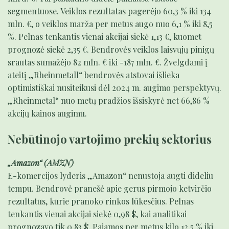
segmentuose. Veiklos rezultatas pagerėjo 60,3 % iki 134
mln. €, o veiklos marža per metus augo nuo 6,1 % iki 8,5
%. Pelnas tenkantis vienai akcijai siekė 1,13 €, kuomet
prognozė siekė 2,35 €. Bendrovės veiklos laisvųjų pinigų
srautas sumažėjo 82 mln. € iki -187 mln. €. Žvelgdami į
ateitį „Rheinmetall“ bendrovės atstovai išlieka
optimistiškai nusiteikusi dėl 2024 m. augimo perspektyvų.
„Rheinmetal“ nuo metų pradžios išsiskyrė net 66,86 %
akcijų kainos augimu.
Nebūtinojo vartojimo prekių sektorius
„Amazon“ (AMZN)
E-komercijos lyderis „Amazon“ nenustoja augti dideliu
tempu. Bendrovė pranešė apie gerus pirmojo ketvirčio
rezultatus, kurie pranoko rinkos lūkesčius. Pelnas
tenkantis vienai akcijai siekė 0,98 $, kai analitikai
prognozavo tik 0,83 $. Pajamos per metus kilo 12,5 % iki