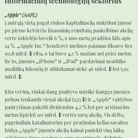
Informacinių technologijų sektorius
„Apple“ (AAPL)
Į antrąją vietą pagal rinkos kapitalizaciją nukritusi įmonė
po pirmo ketvirčio finansinių rezultatų paskelbimo akcijų
verte šoktelėjo beveik 6 %, o nuo metų pradžios kilo apie
14 %. „Apple Inc.“ bendrovė metines pajamas fiksavo ties
90,8 mlrd. $ riba, o tai buvo 4,3 % mažiau nei prieš metus.
Be to, įmonės „iPhone“ ir „iPad“ pardavimai neatitiko
analitikų lūkesčių ir atitinkamai siekė 46 mlrd. $ bei 5,91
mlrd. $.
Kita vertus, rinkai daug pozityvo suteikė išaugęs įmonės
pelnas tenkantis vienai akcijai (1,53 $) ir „Apple“ valdybos
pasiryžimas pakelti dividendus 4,2 % bei per artėjančius
metus išpirkti 110 mlrd. $ vertės savų akcijų. Vis dėlto,
pagrindinis katalizatorius per praėjusias kelias savaites
leidęs „Apple“ įmonės akcijų kainai pasiekti visų laikų
aukštumas buvo naujienos apie spartėjančią dirbtinio