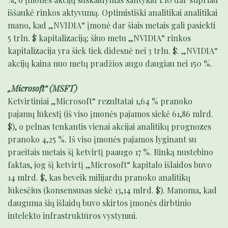
iššaukė rinkos aktyvumą. Optimistiški analitikai analitikai
mano, kad „NVIDIA“ įmonė dar šiais metais gali pasiekti
5 trln. $ kapitalizaciją; šiuo metu „NVIDIA“ rinkos
kapitalizacija yra šiek tiek didesnė nei 3 trln. $. „NVIDIA“
akcijų kaina nuo metų pradžios augo daugiau nei 150 %.
„Microsoft“ (MSFT)
Ketvirtiniai „Microsoft“ rezultatai 1,64 % pranoko
pajamų lūkestį (iš viso įmonės pajamos siekė 61,86 mlrd.
$), o pelnas tenkantis vienai akcijai analitikų prognozes
pranoko 4,25 %. Iš viso įmonės pajamos lyginant su
praeitais metais šį ketvirtį paaugo 17 %. Rinką nustebino
faktas, jog šį ketvirtį „Microsoft“ kapitalo išlaidos buvo
14 mlrd. $, kas beveik milijardu pranoko analitikų
lūkesčius (konsensusas siekė 13,14 mlrd. $). Manoma, kad
dauguma šių išlaidų buvo skirtos įmonės dirbtinio
intelekto infrastruktūros vystymui.