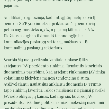
pajamas.
Analitikai prognozuoja, kad antrąjį šių metų ketvirtį
bendras S&P 500 indeksui priklausančių bendrovių
pelno augimas sieks 9,3 %, o pajamų kilimas – 4,6 %.
Didžiausio augimo tikimasi iš technologijų bei
komunikacijos paslaugų sektorių, mažiausio – iš
komunalinių paslaugų sektoriaus.
Svarbiu šių metų veiksniu kapitalo rinkose išliks
artėjantys JAV prezidento rinkimai. Remiantis istoriniais
duomenimis pastebima, kad artėjant rinkimams JAV rinkų
volatilumas kiekvieną mėnesį tendencingai auga.
Atsižvelgiant į naujausius apklausų duomenis D. Trump
tapo rinkimų favoritu. Tokios naujienos neigiamai paveikė
JAV iždo obligacijų kainas, kadangi šio, buvusio JAV
prezidento, fiskalinė politika remiasi mokesčių mažinimu
bei didelio masto skolinimusi. Nors investuotojai vis