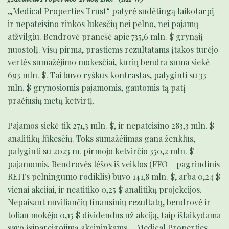
„Medical Properties Trust“ patyrė sudėtingą laikotarpį
ir nepateisino rinkos lūkesčių nei pelno, nei pajamų
atžvilgiu. Bendrovė pranešė apie 735,6 mln. $ grynąjį
nuostolį. Visų pirma, prastiems rezultatams įtakos turėjo
vertės sumažėjimo mokesčiai, kurių bendra suma siekė
693 mln. $. Tai buvo ryškus kontrastas, palyginti su 33
mln. $ grynosiomis pajamomis, gautomis tą patį
praėjusių metų ketvirtį.
Pajamos siekė tik 271,3 mln. $, ir nepateisino 283,3 mln. $
analitikų lūkesčių. Toks sumažėjimas gana ženklus,
palyginti su 2023 m. pirmojo ketvirčio 350,2 mln. $
pajamomis. Bendrovės lėšos iš veiklos (FFO – pagrindinis
REITs pelningumo rodiklis) buvo 141,8 mln. $, arba 0,24 $
vienai akcijai, ir neatitiko 0,25 $ analitikų projekcijos.
Nepaisant nuviliančių finansinių rezultatų, bendrovė ir
toliau mokėjo 0,15 $ dividendus už akciją, taip išlaikydama
savo įsipareigojimą akcininkams. „Medical Properties