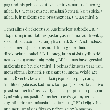
pagrindinis pelnas, gautas pakeitus sąnaudas, buvo 2,7
mlrd. $, t. y. mažesnis nei praėjusį ketvirtį, kai jis siekė 3
mlrd. $, ir mažesnis nei prognozuota, t. y. 2,9 mlrd. $.
Generalinis direktorius M. Auchincloss pabrėžė „BP“
atsparumą ir nuolatines pastangas racionalizuoti veiklą,
siekiant iki 2026 m. sutaupyti 2 mlrd. $. M. Auchincloss,
sausio mėnesį paskirtas nuolatiniu generaliniu
direktoriumi, pakeitė B. Looney, kuris atsistatydino dėl
neatskleistų asmeninių ryšių. „BP“ pelnas buvo gerokai
mažesnis nei beveik 5 mlrd. $ pelnas fiksuotas praėjusių
metų pirmąjį ketvirtį. Nepaisant to, įmonė vykdė 1,75
mlrd. $ vertės ketvirčio akcijų išpirkimo programą.
Analitikai pabrėžė, kad nors kompanijos rezultatai buvo
prastesni nei tikėtasi, vykdyta akcijų supirkimo programa
žymi valdybos pasitikėjimą bendrovės galimybėmis
auginti pelną artimiausiu laikotarpiu. „BP“ akcijų kaina
nuo metų pradžios fiksavo nežymų 2,07 % augimą.