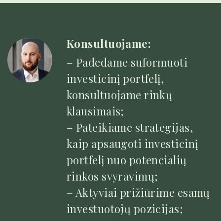
Konsultuojame:
– Padedame suformuoti
investicinį portfelį,
konsultuojame rinkų
klausimais;
– Pateikiame strategijas,
kaip apsaugoti investicinį
portfelį nuo potencialių
rinkos svyravimų;
– Aktyviai prižiūrime esamų
investuotojų pozicijas;