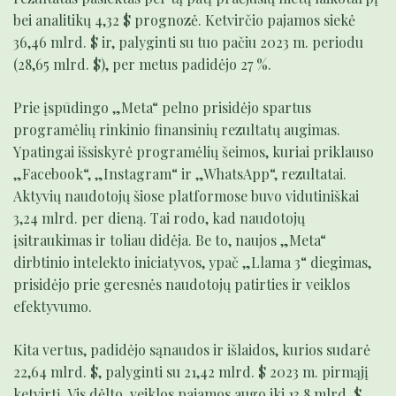
bei analitikų 4,32 $ prognozė. Ketvirčio pajamos siekė
36,46 mlrd. $ ir, palyginti su tuo pačiu 2023 m. periodu
(28,65 mlrd. $), per metus padidėjo 27 %.
Prie įspūdingo „Meta“ pelno prisidėjo spartus
programėlių rinkinio finansinių rezultatų augimas.
Ypatingai išsiskyrė programėlių šeimos, kuriai priklauso
„Facebook“, „Instagram“ ir „WhatsApp“, rezultatai.
Aktyvių naudotojų šiose platformose buvo vidutiniškai
3,24 mlrd. per dieną. Tai rodo, kad naudotojų
įsitraukimas ir toliau didėja. Be to, naujos „Meta“
dirbtinio intelekto iniciatyvos, ypač „Llama 3“ diegimas,
prisidėjo prie geresnės naudotojų patirties ir veiklos
efektyvumo.
Kita vertus, padidėjo sąnaudos ir išlaidos, kurios sudarė
22,64 mlrd. $, palyginti su 21,42 mlrd. $ 2023 m. pirmąjį
ketvirtį. Vis dėlto, veiklos pajamos augo iki 13,8 mlrd. $,