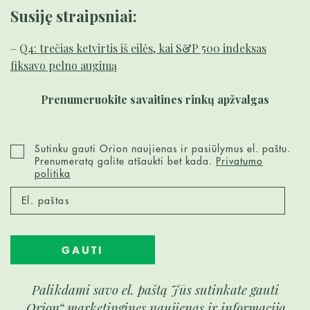
Susiję straipsniai:
–
Q4: trečias ketvirtis iš eilės, kai S&P 500 indeksas
fiksavo pelno augimą
Prenumeruokite savaitines rinkų apžvalgas
Sutinku gauti Orion naujienas ir pasiūlymus el. paštu.
Prenumeratą galite atšaukti bet kada.
Privatumo
politika
GAUTI
Palikdami savo el. paštą Jūs sutinkate gauti
„Orion“ marketingines naujienas ir informaciją.