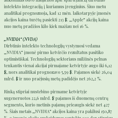
intelekto integraciją į kuriamus įrenginius. Šiuo metu
analitikai prognozuoja, kad 12 mėn. laikotarpyje įmonės
akcijos kaina turėtų pasiekti 213 $. „Apple“ akcijų kaina
nuo metų pradžios kilo kiek mažiau nei 16 %.
„NVIDIA“ (NVDA)
Dirbtinio intelekto technologijų vystymosi vedama
„NVIDIA“ įmonė pirmo ketvirčio rezultatus pasitiko
optimistiškai. Technologijų sektoriaus milžinės pelnas
tenkantis vienai akcijai pirmajame ketvirtyje augo iki 6,12
$, nors analitikai prognozavo 5,59 $. Pajamos siekė 26,04
mlrd. $ ir nuo praėjusių metų padidėjo net 262,2 %.
Rinką stipriai nustebino pirmame ketvirtyje
sugeneruotos 22,6 mlrd. $ pajamos iš duomenų centrų
segmento, kurio metinis pajamų prieaugis siekė net 427
%. Šiais metais „NVIDIA“ akcijos kaina yra pakilusi 150,87
%, o įmonės akcijų suskaidymas santykiu 1:10 dar stipriau