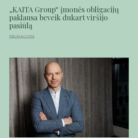
„KAITA Group“ įmonės obligacijų
paklausa beveik dukart viršijo
pasiūlą
OBLIGACIJOS