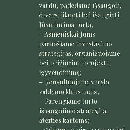
vardu, padedame išsaugoti,
diversifikuoti bei išauginti
Jūsų turimą turtą;
– Asmeniškai Jums
paruošiame investavimo
strategijas, organizuojame
bei prižiūrime projektų
įgyvendinimą;
– Konsultuojame verslo
valdymo klausimais;
– Parengiame turto
išsaugojimo strategiją
ateities kartoms;
–Valdome pinigų srautus bei