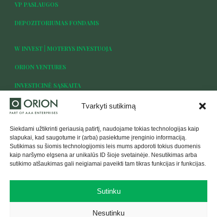
VP PASLAUGOS
DEPOZITORIUMAS FONDAMS
W INVEST | MOTERYS INVESTUOJA
ORION VENTURES
INVESTICINĖ SĄSKAITA
Tvarkyti sutikimą
Siekdami užtikrinti geriausią patirtį, naudojame tokias technologijas kaip
TAPTI KLIENTU
slapukai, kad saugotume ir (arba) pasiektume įrenginio informaciją.
Sutikimas su šiomis technologijomis leis mums apdoroti tokius duomenis
kaip naršymo elgsena ar unikalūs ID šioje svetainėje. Nesutikimas arba
PRISIJUNKITE
sutikimo atšaukimas gali neigiamai paveikti tam tikras funkcijas ir funkcijas.
Sutinku
Nesutinku