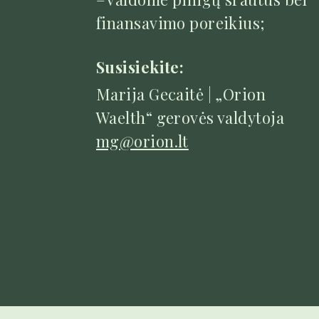
finansavimo poreikius;
Susisiekite:
Marija Gecaitė | „Orion
Waelth“ gerovės valdytoja
mg@orion.lt