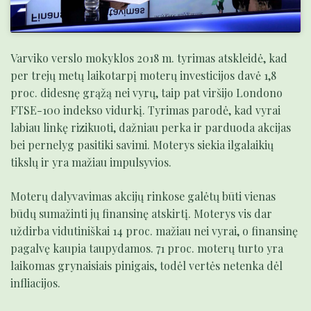
Varviko verslo mokyklos 2018 m. tyrimas atskleidė, kad
per trejų metų laikotarpį moterų investicijos davė 1,8
proc. didesnę grąžą nei vyrų, taip pat viršijo Londono
FTSE-100 indekso vidurkį. Tyrimas parodė, kad vyrai
labiau linkę rizikuoti, dažniau perka ir parduoda akcijas
bei pernelyg pasitiki savimi. Moterys siekia ilgalaikių
tikslų ir yra mažiau impulsyvios.
Moterų dalyvavimas akcijų rinkose galėtų būti vienas
būdų sumažinti jų finansinę atskirtį. Moterys vis dar
uždirba vidutiniškai 14 proc. mažiau nei vyrai, o finansinę
pagalvę kaupia taupydamos. 71 proc. moterų turto yra
laikomas grynaisiais pinigais, todėl vertės netenka dėl
infliacijos.