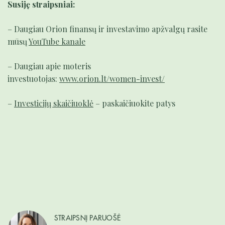
Susiję straipsniai:
– Daugiau Orion finansų ir investavimo apžvalgų rasite
mūsų
YouTube kanale
– Daugiau apie moteris
investuotojas:
www.orion.lt/women-invest/
–
Investicijų skaičiuoklė
– paskaičiuokite patys
STRAIPSNĮ PARUOŠĖ