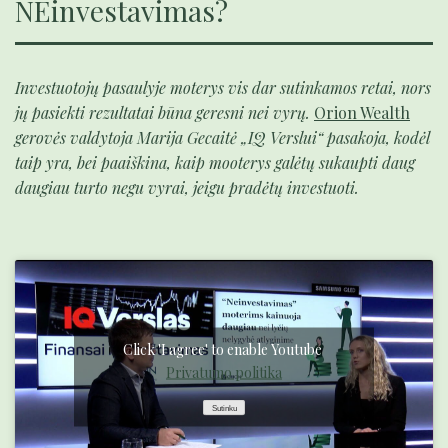
NEinvestavimas?
Investuotojų pasaulyje moterys vis dar sutinkamos retai, nors
jų pasiekti rezultatai būna geresni nei vyrų.
Orion Wealth
gerovės valdytoja Marija Gecaitė „IQ Verslui“ pasakoja, kodėl
taip yra, bei paaiškina, kaip mooterys galėtų sukaupti daug
daugiau turto negu vyrai, jeigu pradėtų investuoti.
Click 'I agree' to enable Youtube
Privatumo politika
Sutinku