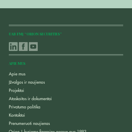
UAB FMĮ “ORION SECURITIES”
APIE MUS
Apie mus
Įžvalgos ir naujienos
Projektai
Ataskaitos ir dokumentai
Privatumo politika
Kontaktai
Prenumeruoti naujienas
Orion | kuriame finansinę gerovę nuo 1993