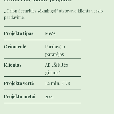
„Orion Securities sėkmingai“ atstovavo klientą verslo
pardavime.
Projekto tipas
M&A
Orion rolė
Pardavėjo
patarėjas
Klientas
AB „Šilutės
girnos“
Projekto vertė
1.2 mln. EUR
Projekto metai
2021