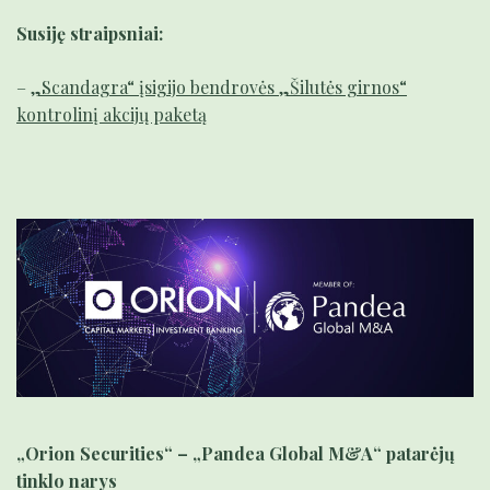
Susiję straipsniai:
–
„Scandagra“ įsigijo bendrovės „Šilutės girnos“
kontrolinį akcijų paketą
„Orion Securities“ – „Pandea Global M&A“ patarėjų
tinklo narys