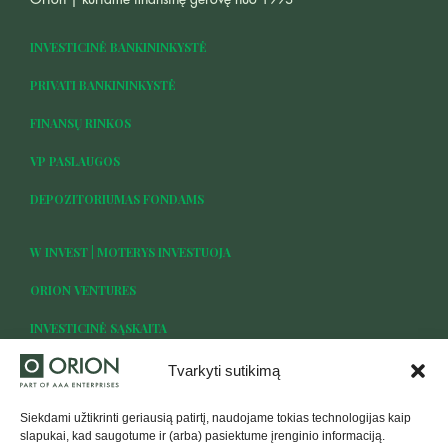
INVESTICINĖ BANKININKYSTĖ
PRIVATI BANKININKYSTĖ
FINANSŲ RINKOS
VP PASLAUGOS
DEPOZITORIUMAS FONDAMS
W INVEST | MOTERYS INVESTUOJA
ORION VENTURES
INVESTICINĖ SĄSKAITA
Tvarkyti sutikimą
Siekdami užtikrinti geriausią patirtį, naudojame tokias technologijas kaip
TAPTI KLIENTU
slapukai, kad saugotume ir (arba) pasiektume įrenginio informaciją.