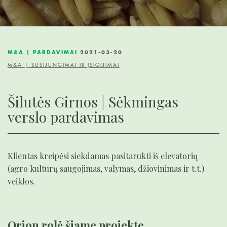
M&A | PARDAVIMAI
2021-03-20
M&A | SUSIJUNGIMAI IR ĮSIGIJIMAI
Šilutės Girnos | Sėkmingas
verslo pardavimas
Klientas kreipėsi siekdamas pasitarukti iš elevatorių
(agro kultūrų saugojimas, valymas, džiovinimas ir t.t.)
veiklos.
Orion rolė šiame projekte