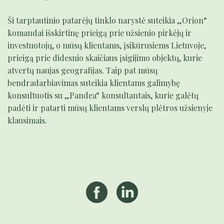
Ši tarptautinio patarėjų tinklo narystė suteikia „Orion“
komandai išskirtinę prieigą prie užsienio pirkėjų ir
investuotojų, o mūsų klientams, įsikūrusiems Lietuvoje,
prieigą prie didesnio skaičiaus įsigijimo objektų, kurie
atvertų naujas geografijas. Taip pat mūsų
bendradarbiavimas suteikia klientams galimybę
konsultuotis su „Pandea“ konsultantais, kurie galėtų
padėti ir patarti mūsų klientams verslų plėtros užsienyje
klausimais.