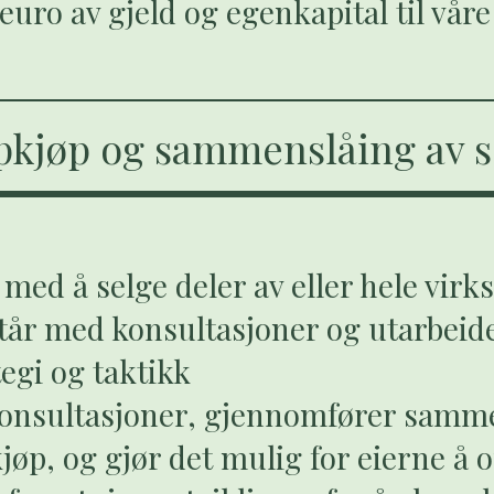
 euro av gjeld og egenkapital til vår
ppkjøp og sammenslåing av s
r med å selge deler av eller hele vi
istår med konsultasjoner og utarbeid
tegi og taktikk
 konsultasjoner, gjennomfører samm
kjøp, og gjør det mulig for eierne å 