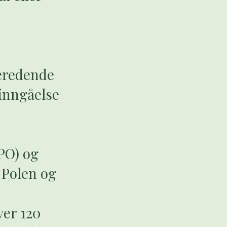
eredende
einngåelse
IPO) og
 Polen og
ver 120