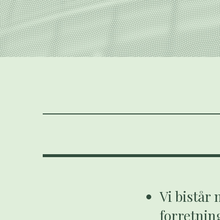
Vi bistår
forretnin