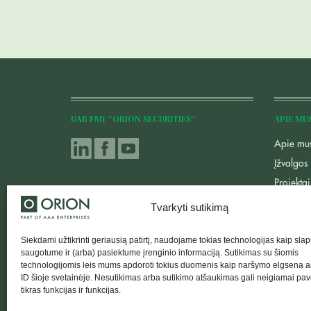
UAB FMĮ “ORION SECURITIES”
APIE MU
Apie mu
Įžvalgos 
Projektai
Ataskait
Tvarkyti sutikimą
Privatumo
Siekdami užtikrinti geriausią patirtį, naudojame tokias technologijas kaip sla
Kontakta
saugotume ir (arba) pasiektume įrenginio informaciją. Sutikimas su šiomis
Prenumer
technologijomis leis mums apdoroti tokius duomenis kaip naršymo elgsena a
ID šioje svetainėje. Nesutikimas arba sutikimo atšaukimas gali neigiamai pav
Orion | 
tikras funkcijas ir funkcijas.
1993