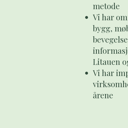
metode
Vi har om
bygg, møbl
bevegelse
informasj
Litauen o
Vi har im
virksomhe
årene