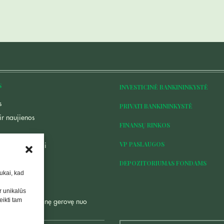
S
INVESTICINĖ BANKININKYSTĖ
s
PRIVATI BANKININKYSTĖ
ir naujienos
FINANSŲ RINKOS
VP PASLAUGOS
os ir dokumentai
 politika
DEPOZITORIUMAS FONDAMS
pukai, kad
i
uoti naujienas
r unikalūs
eikti tam
kuriame finansinę gerovę nuo