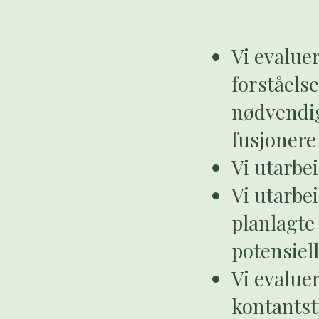
Vi evalue
forståels
nødvendig
fusjonere 
Vi utarbe
Vi utarbe
planlagte
potensiel
Vi evalue
kontantst