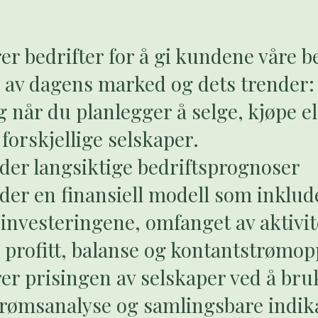
rer bedrifter for å gi kundene våre b
e av dagens marked og dets trender:
 når du planlegger å selge, kjøpe el
forskjellige selskaper.
ider langsiktige bedriftsprognoser
ider en finansiell modell som inklud
 investeringene, omfanget av aktivit
l profitt, balanse og kontantstrømop
rer prisingen av selskaper ved å bru
rømsanalyse og samlingsbare indik