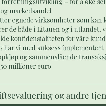
forretningsutvikling – for å øke se
 og markedsandel
etter egnede virksomheter som kan 
rer de både i Litauen og i utlandet, 
lde konfidensialiteten for våre kun
7 har vi med suksess implementert
ppkjøp og sammenslående transaksj
50 millioner euro
ftsevaluering og andre tje