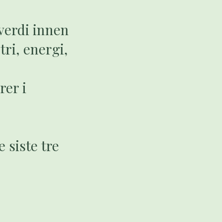
verdi innen
tri, energi,
rer i
 siste tre