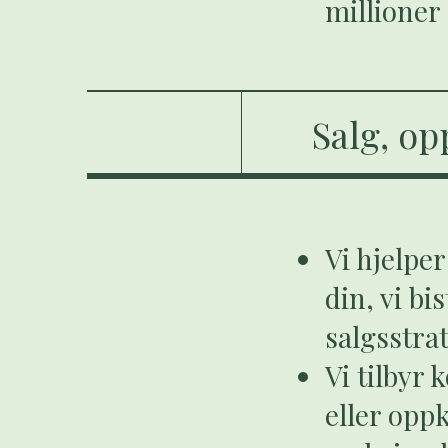
millioner
Salg, o
Vi hjelpe
din, vi b
salgsstra
Vi tilbyr
eller opp