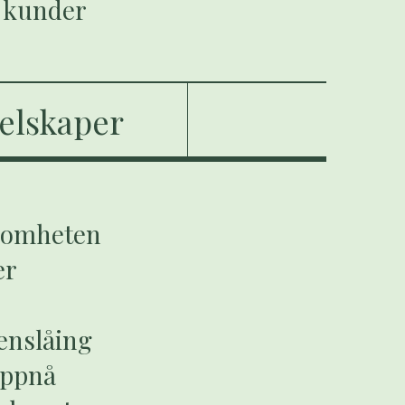
e kunder
elskaper
rksomheten
er
enslåing
oppnå