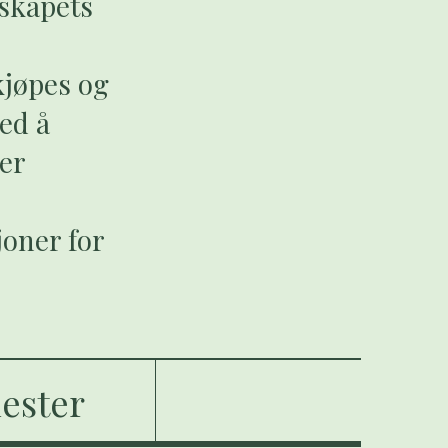
lskapets
kjøpes og
ved å
der
oner for
nester