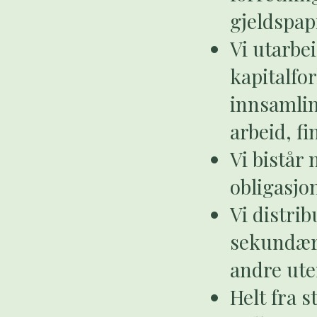
gjeldspap
Vi utarbe
kapitalfo
innsamlin
arbeid, f
Vi bistår 
obligasjo
Vi distrib
sekundære
andre ut
Helt fra s