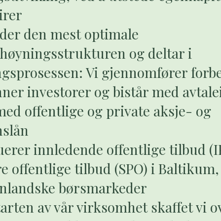
irer
ider den mest optimale
rhøyningsstrukturen og deltar i
gsprosessen: Vi gjennomfører forb
inner investorer og bistår med avtal
med offentlige og private aksje- og
nslån
uerer innledende offentlige tilbud (
 offentlige tilbud (SPO) i Baltikum,
enlandske børsmarkeder
tarten av vår virksomhet skaffet vi o