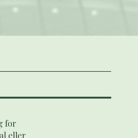
g for
l eller