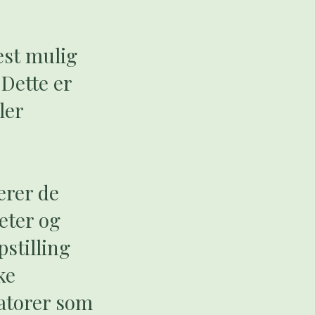
est mulig
 Dette er
ler
erer de
eter og
pstilling
ke
atorer som